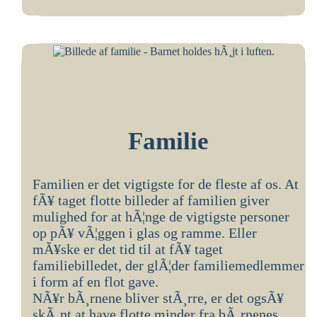
Familie
Familien er det vigtigste for de fleste af os. At
fÃ¥ taget flotte billeder af familien giver
mulighed for at hÃ¦nge de vigtigste personer
op pÃ¥ vÃ¦ggen i glas og ramme. Eller
mÃ¥ske er det tid til at fÃ¥ taget
familiebilledet, der glÃ¦der familiemedlemmer
i form af en flot gave.
NÃ¥r bÃ¸rnene bliver stÃ¸rre, er det ogsÃ¥
skÃ¸nt at have flotte minder fra bÃ¸rnenes