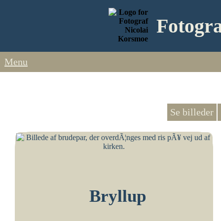
Fotogra
Menu
Se billeder
Bryllup