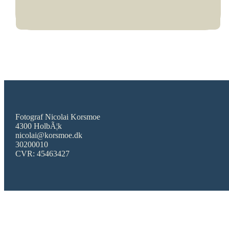
Fotograf Nicolai Korsmoe
4300 HolbÃ¦k
nicolai@korsmoe.dk
30200010
CVR: 45463427