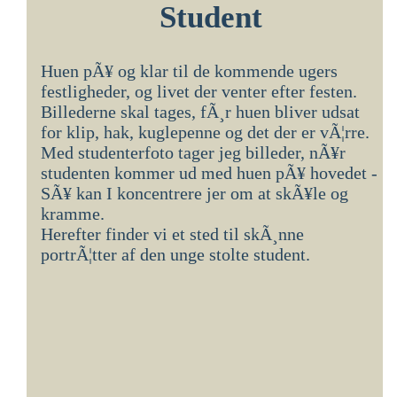
Student
Huen pÃ¥ og klar til de kommende ugers
festligheder, og livet der venter efter festen.
Billederne skal tages, fÃ¸r huen bliver udsat
for klip, hak, kuglepenne og det der er vÃ¦rre.
Med studenterfoto tager jeg billeder, nÃ¥r
studenten kommer ud med huen pÃ¥ hovedet -
SÃ¥ kan I koncentrere jer om at skÃ¥le og
kramme.
Herefter finder vi et sted til skÃ¸nne
portrÃ¦tter af den unge stolte student.